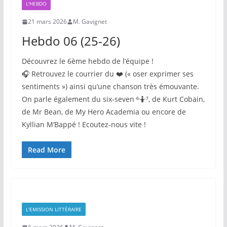
L'HEBDO
21 mars 2026
M. Gavignet
Hebdo 06 (25-26)
Découvrez le 6ème hebdo de l’équipe !
🎧 Retrouvez le courrier du ❤️ (« oser exprimer ses
sentiments ») ainsi qu’une chanson très émouvante.
On parle également du six-seven ⁶🤷⁷, de Kurt Cobain,
de Mr Bean, de My Hero Academia ou encore de
Kyllian M’Bappé ! Ecoutez-nous vite !
Read More
L'EMISSION LITTÉRAIRE