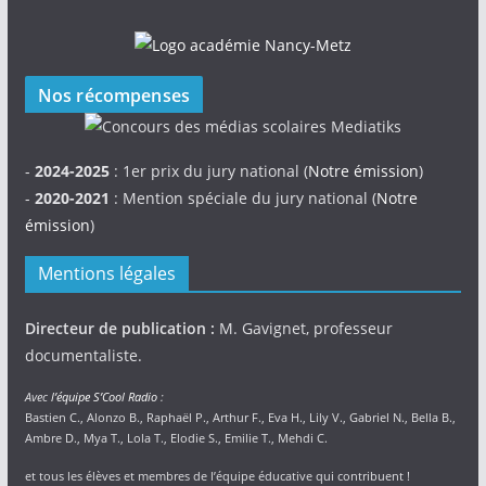
Nos récompenses
-
2024-2025
: 1er prix du jury national (
Notre émission
)
-
2020-2021
: Mention spéciale du jury national (
Notre
émission
)
Mentions légales
Directeur de publication :
M. Gavignet, professeur
documentaliste.
Avec
l’équipe S’Cool Radio
:
Bastien C., Alonzo B., Raphaël P., Arthur F., Eva H., Lily V., Gabriel N., Bella B.,
Ambre D., Mya T., Lola T., Elodie S., Emilie T., Mehdi C.
et tous les élèves et membres de l’équipe éducative qui contribuent !