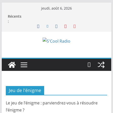
Passer
jeudi, août 6, 2026
au
Récents
contenu
:
Jeu de l’énigme
Le jeu de l’énigme : parviendrez-vous à résoudre
l’énigme ?