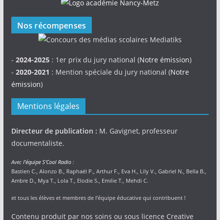
Nos récompenses
-
2024-2025
: 1er prix du jury national (
Notre émission
)
-
2020-2021
: Mention spéciale du jury national (
Notre
émission
)
Mentions légales
Directeur de publication :
M. Gavignet, professeur
documentaliste.
Avec
l’équipe S’Cool Radio
:
Bastien C., Alonzo B., Raphaël P., Arthur F., Eva H., Lily V., Gabriel N., Bella B.,
Ambre D., Mya T., Lola T., Elodie S., Emilie T., Mehdi C.
et tous les élèves et membres de l’équipe éducative qui contribuent !
Contenu produit par nos soins ou sous licence Creative