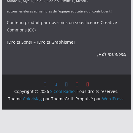
Ambre D., Mya T., Lola T., Elodie S., Emilie T., Mehdi C.
et tous les élèves et membres de l’équipe éducative qui contribuent !
Contenu produit par nos soins ou sous licence Creative
Commons (CC)
[
Droits Sons
] – [
Droits Graphisme
]
[+ de mentions]
Copyright © 2026
S'Cool Radio
. Tous droits réservés.
Theme
ColorMag
par ThemeGrill. Propulsé par
WordPress
.