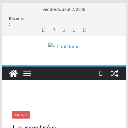
Passer
vendredi, août 7, 2026
au
Récents
contenu
:
ARCHIVES
La rentrée.