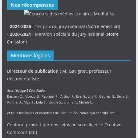
Nos récompenses
-
2024-2025
: 1er prix du jury national (
Notre émission
)
-
2020-2021
: Mention spéciale du jury national (
Notre
émission
)
Mentions légales
Directeur de publication :
M. Gavignet, professeur
documentaliste.
Avec
l’équipe S’Cool Radio
:
Bastien C., Alonzo B., Raphaël P., Arthur F., Eva H., Lily V., Gabriel N., Bella B.,
Ambre D., Mya T., Lola T., Elodie S., Emilie T., Mehdi C.
et tous les élèves et membres de l’équipe éducative qui contribuent !
Contenu produit par nos soins ou sous licence Creative
Commons (CC)