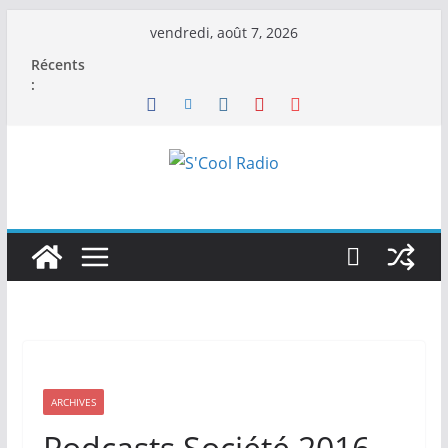
Passer
vendredi, août 7, 2026
au
Récents
contenu
:
ARCHIVES
Podcasts Société 2016-