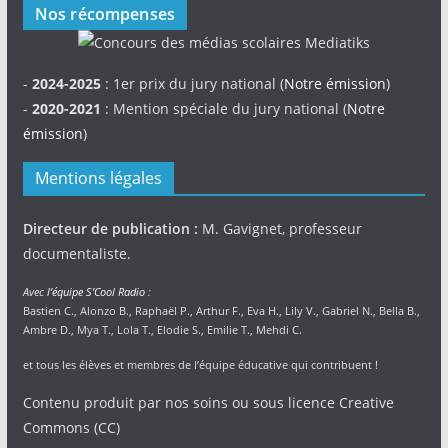
Nos récompenses
-
2024-2025
: 1er prix du jury national (
Notre émission
)
-
2020-2021
: Mention spéciale du jury national (
Notre
émission
)
Mentions légales
Directeur de publication :
M. Gavignet, professeur
documentaliste.
Avec
l’équipe S’Cool Radio
:
Bastien C., Alonzo B., Raphaël P., Arthur F., Eva H., Lily V., Gabriel N., Bella B.,
Ambre D., Mya T., Lola T., Elodie S., Emilie T., Mehdi C.
et tous les élèves et membres de l’équipe éducative qui contribuent !
Contenu produit par nos soins ou sous licence Creative
Commons (CC)