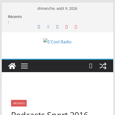
Passer
dimanche, août 9, 2026
au
Récents
contenu
:
ARCHIVES
Podcasts Sport 2016-