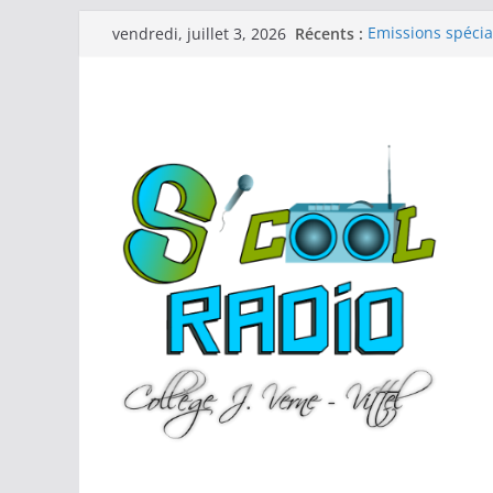
Passer
Récents :
Emissions spécia
vendredi, juillet 3, 2026
au
Hebdo 11 (25-26)
Hebdo 10 (25-26)
contenu
Emission spécia
patrimoine »
Audiolivre « La L