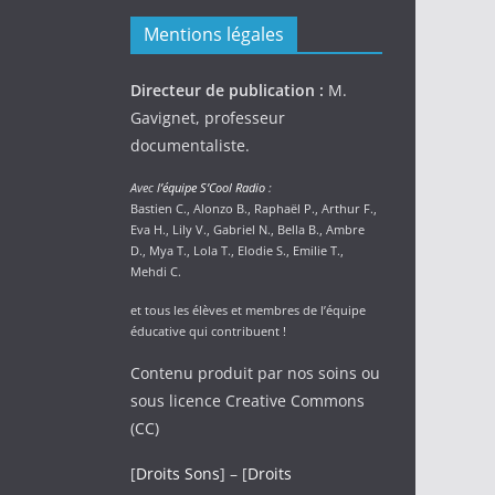
Mentions légales
Directeur de publication :
M.
Gavignet, professeur
documentaliste.
Avec
l’équipe S’Cool Radio
:
Bastien C., Alonzo B., Raphaël P., Arthur F.,
Eva H., Lily V., Gabriel N., Bella B., Ambre
D., Mya T., Lola T., Elodie S., Emilie T.,
Mehdi C.
et tous les élèves et membres de l’équipe
éducative qui contribuent !
Contenu produit par nos soins ou
sous licence Creative Commons
(CC)
[
Droits Sons
] – [
Droits