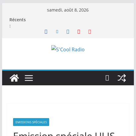
Passer
samedi, août 8, 2026
au
Récents
contenu
:
EMISSIONS SPÉCIALES
Emission spéciale ULIS