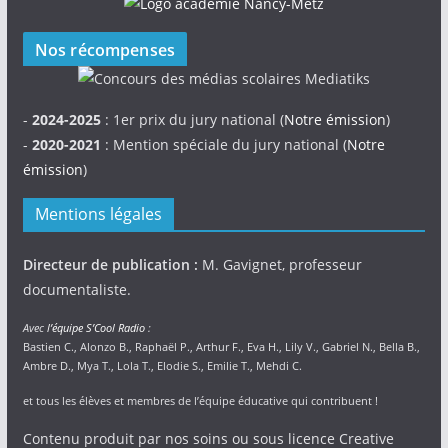
Nos récompenses
-
2024-2025
: 1er prix du jury national (
Notre émission
)
-
2020-2021
: Mention spéciale du jury national (
Notre
émission
)
Mentions légales
Directeur de publication :
M. Gavignet, professeur
documentaliste.
Avec
l’équipe S’Cool Radio
:
Bastien C., Alonzo B., Raphaël P., Arthur F., Eva H., Lily V., Gabriel N., Bella B.,
Ambre D., Mya T., Lola T., Elodie S., Emilie T., Mehdi C.
et tous les élèves et membres de l’équipe éducative qui contribuent !
Contenu produit par nos soins ou sous licence Creative