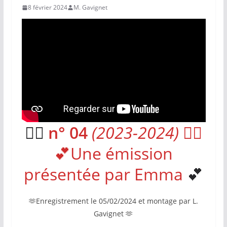
8 février 2024
M. Gavignet
❤️‍🔥
n° 04
(2023-2024)
❤️‍🔥
💕Une émission
présentée par Emma
💕
🫶Enregistrement le 05/02/2024 et montage par L.
Gavignet 🫶