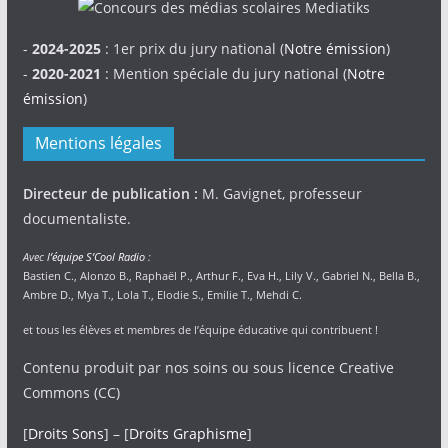
-
2024-2025
: 1er prix du jury national (
Notre émission
)
-
2020-2021
: Mention spéciale du jury national (
Notre
émission
)
Mentions légales
Directeur de publication :
M. Gavignet, professeur
documentaliste.
Avec
l’équipe S’Cool Radio
:
Bastien C., Alonzo B., Raphaël P., Arthur F., Eva H., Lily V., Gabriel N., Bella B.,
Ambre D., Mya T., Lola T., Elodie S., Emilie T., Mehdi C.
et tous les élèves et membres de l’équipe éducative qui contribuent !
Contenu produit par nos soins ou sous licence Creative
Commons (CC)
[
Droits Sons
] – [
Droits Graphisme
]