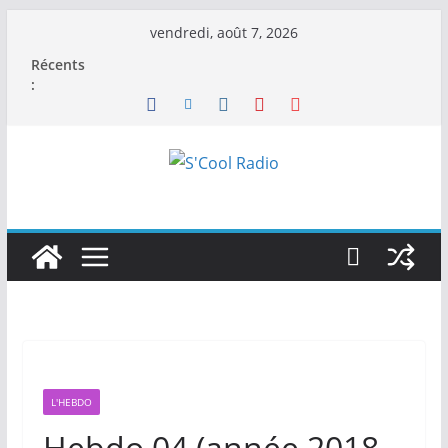
Passer
vendredi, août 7, 2026
au
Récents
contenu
:
L'HEBDO
Hebdo 04 (année 2018-