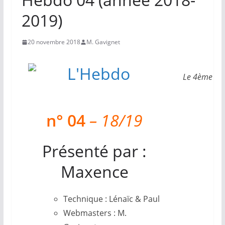
2019)
20 novembre 2018
M. Gavignet
Le 4ème hebd
n° 04
– 18/19
Présenté par :
Maxence
Technique : Lénaïc & Paul
Webmasters : M.