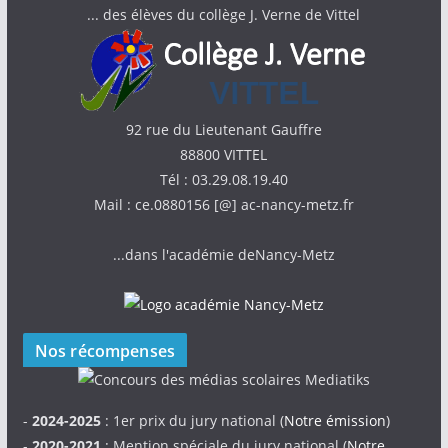
... des élèves du collège J. Verne de Vittel
92 rue du Lieutenant Gauffre
88800 VITTEL
Tél : 03.29.08.19.40
Mail : ce.0880156 [@] ac-nancy-metz.fr
...dans l'académie deNancy-Metz
Nos récompenses
-
2024-2025
: 1er prix du jury national (
Notre émission
)
-
2020-2021
: Mention spéciale du jury national (
Notre