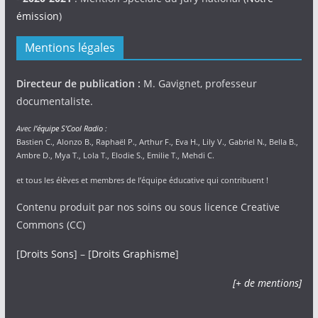
émission
)
Mentions légales
Directeur de publication :
M. Gavignet, professeur
documentaliste.
Avec
l’équipe S’Cool Radio
:
Bastien C., Alonzo B., Raphaël P., Arthur F., Eva H., Lily V., Gabriel N., Bella B.,
Ambre D., Mya T., Lola T., Elodie S., Emilie T., Mehdi C.
et tous les élèves et membres de l’équipe éducative qui contribuent !
Contenu produit par nos soins ou sous licence Creative
Commons (CC)
[
Droits Sons
] – [
Droits Graphisme
]
[+ de mentions]