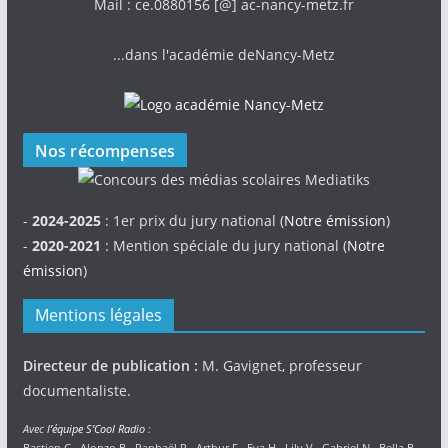
Mail : ce.0880156 [@] ac-nancy-metz.fr
...dans l'académie deNancy-Metz
Nos récompenses
-
2024-2025
: 1er prix du jury national (
Notre émission
)
-
2020-2021
: Mention spéciale du jury national (
Notre
émission
)
Mentions légales
Directeur de publication :
M. Gavignet, professeur
documentaliste.
Avec
l’équipe S’Cool Radio
:
Bastien C., Alonzo B., Raphaël P., Arthur F., Eva H., Lily V., Gabriel N., Bella B.,