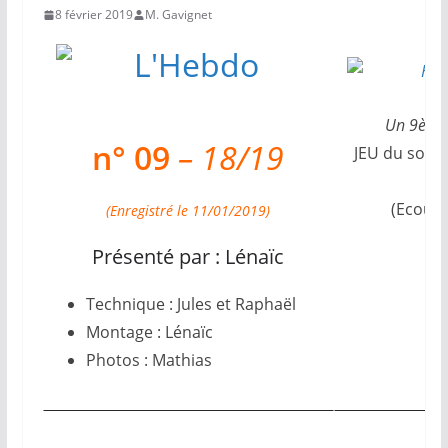
8 février 2019
M. Gavignet
Un 9ème h
n° 09
– 18/19
JEU du son m
(Ecoute
(Enregistré le 11/01/2019)
Présenté par : Lénaïc
Technique : Jules et Raphaël
Montage : Lénaïc
Photos : Mathias