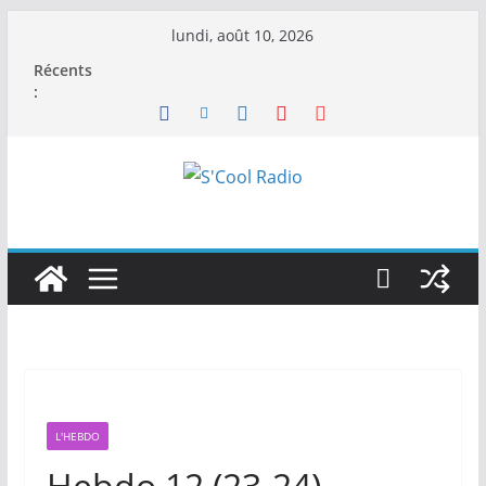
Passer
lundi, août 10, 2026
au
Récents
contenu
:
L'HEBDO
Hebdo 12 (23-24)