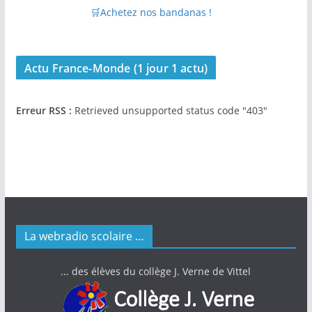
🛒Achetez nos bandanas !
Actu France-Monde (1 jour 1 actu)
Erreur RSS :
Retrieved unsupported status code "403"
La webradio scolaire …
... des élèves du collège J. Verne de Vittel