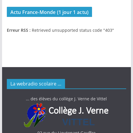
Actu France-Monde (1 jour 1 actu)
Erreur RSS :
Retrieved unsupported status code "403"
La webradio scolaire …
... des élèves du collège J. Verne de Vittel
92 rue du Lieutenant Gauffre