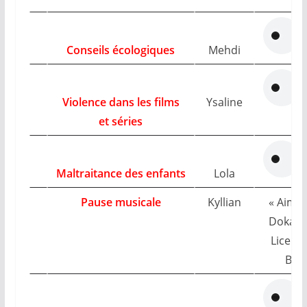
Conseils écologiques
Mehdi
Violence dans les films
Ysaline
et séries
Maltraitance des enfants
Lola
Pause musicale
Kyllian
« Aimée
Dokash
Licence
BY-