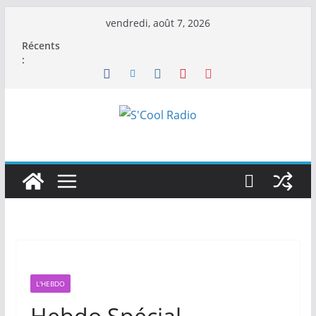
Passer
vendredi, août 7, 2026
au
Récents
contenu
:
L'HEBDO
Hebdo Spécial