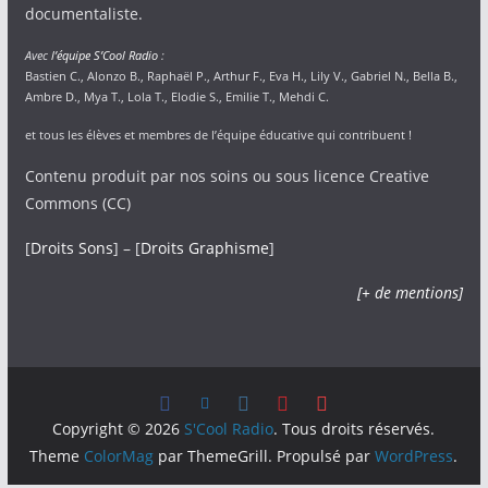
documentaliste.
Avec
l’équipe S’Cool Radio
:
Bastien C., Alonzo B., Raphaël P., Arthur F., Eva H., Lily V., Gabriel N., Bella B.,
Ambre D., Mya T., Lola T., Elodie S., Emilie T., Mehdi C.
et tous les élèves et membres de l’équipe éducative qui contribuent !
Contenu produit par nos soins ou sous licence Creative
Commons (CC)
[
Droits Sons
] – [
Droits Graphisme
]
[+ de mentions]
Copyright © 2026
S'Cool Radio
. Tous droits réservés.
Theme
ColorMag
par ThemeGrill. Propulsé par
WordPress
.