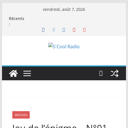
Passer
vendredi, août 7, 2026
au
Récents
contenu
:
ARCHIVES
Jeu de l’énigme – N°01