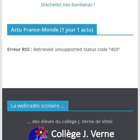
🛒Achetez nos bandanas !
Actu France-Monde (1 jour 1 actu)
Erreur RSS :
Retrieved unsupported status code "403"
La webradio scolaire …
... des élèves du collège J. Verne de Vittel