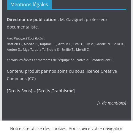
Mentions légales
Directeur de publication :
M. Gavignet, professeur
documentaliste.
Avec
l’équipe S’Cool Radio
:
Bastien C., Alonzo B., Raphaël P., Arthur F., Eva H., Lily V., Gabriel N., Bella B.,
Ambre D., Mya T., Lola T., Elodie S., Emilie T., Mehdi C.
et tous les élèves et membres de l’équipe éducative qui contribuent !
Contenu produit par nos soins ou sous licence Creative
Commons (CC)
[
Droits Sons
] – [
Droits Graphisme
]
[+ de mentions]
Notre site utilise des cookies. Poursuivre votre navigation