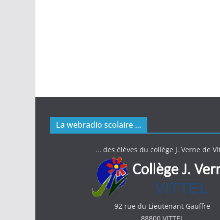
La webradio scolaire …
... des élèves du collège J. Verne de Vit
92 rue du Lieutenant Gauffre
88800 VITTEL