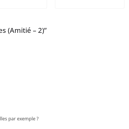
s (Amitié – 2)
”
illes par exemple ?