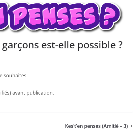
t garçons est-elle possible ?
e souhaites.
fiés) avant publication.
Kes’t’en penses (Amitié – 3)