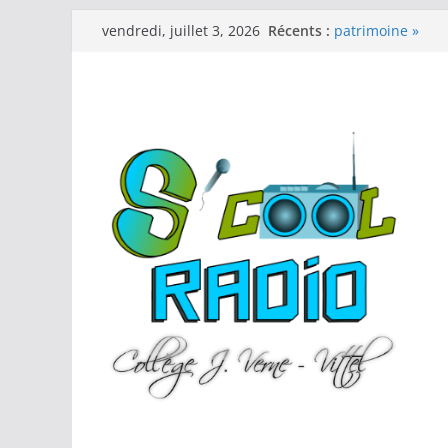
Passer
Emission spécia
Récents :
vendredi, juillet 3, 2026
au
patrimoine »
Audiolivre « La L
contenu
Emissions spécia
Hebdo 11 (25-26)
Hebdo 10 (25-26)