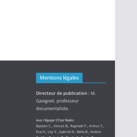
Mentions légales
Directeur de publication :
M.
Gavignet, professeur
documentaliste.
Avec
l’équipe S’Cool Radio
:
Bastien C., Alonzo B., Raphaël P., Arthur F.,
Eva H., Lily V., Gabriel N., Bella B., Ambre