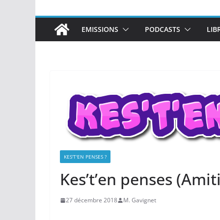
EMISSIONS
PODCASTS
LIB
KES'T'EN PENSES ?
Kes’t’en penses (Amiti
27 décembre 2018
M. Gavignet