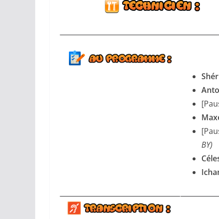
Shér
Anto
[Pau
Max
[Pau
BY)
Céle
Ich