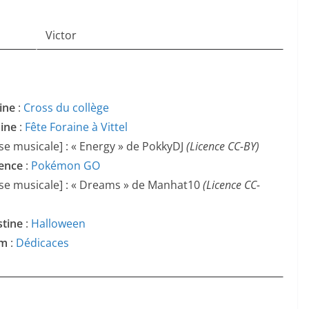
Victor
ine
:
Cross du collège
ine
:
Fête Foraine à Vittel
se musicale] : « Energy » de PokkyDJ
(Licence CC-BY)
ence
:
Pokémon GO
se musicale] : « Dreams » de Manhat10
(Licence CC-
stine
:
Halloween
am
:
Dédicaces