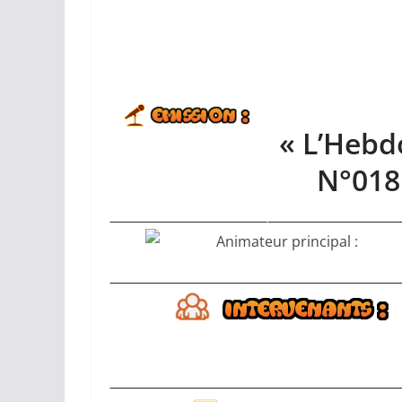
« L’Hebd
N°018