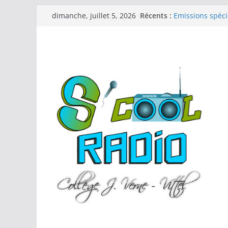
Passer
Récents :
Emissions spéci
dimanche, juillet 5, 2026
au
Hebdo 11 (25-26
Hebdo 10 (25-26
contenu
Emission spéci
patrimoine »
Audiolivre « La 