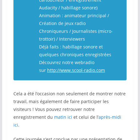
Audacity / habillage sonore)
Animation : animateur principal /
Création de jeux radio
Chroniqueurs / Journalistes (micro-
trottoir) / Interviewers
Déjà faits : habillage sonore et
quelques chroniques enregistrées
Découvrez notre webradio
sur
http://www.scool-radio.com
Cela a été l’occasion non seulement de montrer notre
travail, mais également de faire participer les
visiteurs ! Vous pouvez retrouver notre
enregistrement du
matin ici
et celui de l’
après-midi
ici
.
Cette journée s’est conclue par une présentation de