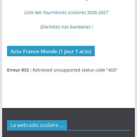
Liste des fournitures scolaires 2026-2027
🛒Achetez nos bandanas !
Actu France-Monde (1 jour 1 actu)
Erreur RSS :
Retrieved unsupported status code "403"
La webradio scolaire …