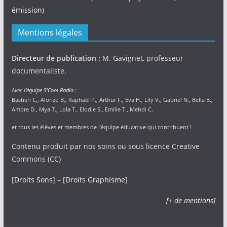
émission
)
Mentions légales
Directeur de publication :
M. Gavignet, professeur
documentaliste.
Avec
l’équipe S’Cool Radio
:
Bastien C., Alonzo B., Raphaël P., Arthur F., Eva H., Lily V., Gabriel N., Bella B.,
Ambre D., Mya T., Lola T., Elodie S., Emilie T., Mehdi C.
et tous les élèves et membres de l’équipe éducative qui contribuent !
Contenu produit par nos soins ou sous licence Creative
Commons (CC)
[
Droits Sons
] – [
Droits Graphisme
]
[+ de mentions]