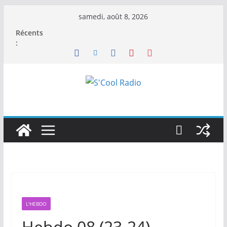
Passer
samedi, août 8, 2026
au
Récents
contenu
:
L'HEBDO
Hebdo 08 (23-24)