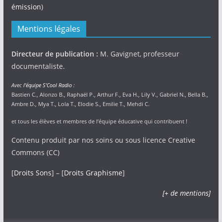
émission
)
Mentions légales
Directeur de publication :
M. Gavignet, professeur
documentaliste.
Avec
l’équipe S’Cool Radio
:
Bastien C., Alonzo B., Raphaël P., Arthur F., Eva H., Lily V., Gabriel N., Bella B.,
Ambre D., Mya T., Lola T., Elodie S., Emilie T., Mehdi C.
et tous les élèves et membres de l’équipe éducative qui contribuent !
Contenu produit par nos soins ou sous licence Creative
Commons (CC)
[
Droits Sons
] – [
Droits Graphisme
]
[+ de mentions]