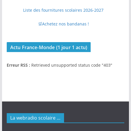
Liste des fournitures scolaires 2026-2027
🛒Achetez nos bandanas !
Actu France-Monde (1 jour 1 actu)
Erreur RSS :
Retrieved unsupported status code "403"
La webradio scolaire …