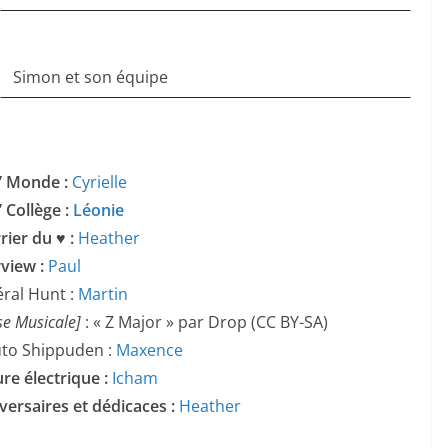
Simon et son équipe
’ Monde :
Cyrielle
’ Collège :
Léonie
rier du ♥ :
Heather
rview :
Paul
ral Hunt :
Martin
se Musicale]
: « Z Major » par Drop (CC BY-SA)
to Shippuden :
Maxence
ure électrique :
Icham
versaires et dédicaces :
Heather