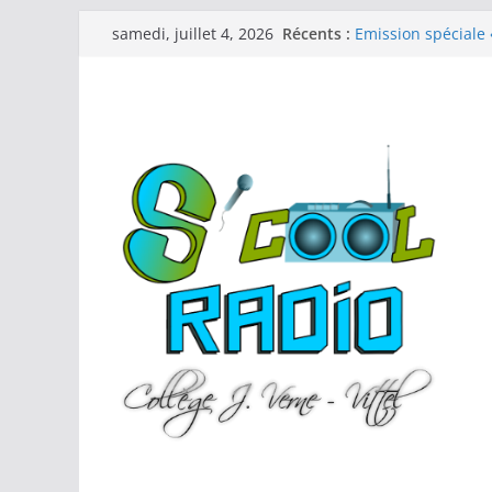
Passer
Récents :
Emission spéciale
samedi, juillet 4, 2026
au
patrimoine »
Audiolivre « La Lec
contenu
Emissions spécial
Hebdo 11 (25-26)
Hebdo 10 (25-26)