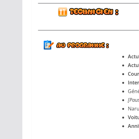
Actu
Actu
Cour
Inte
Géné
[Pau
Naru
Voit
Anni