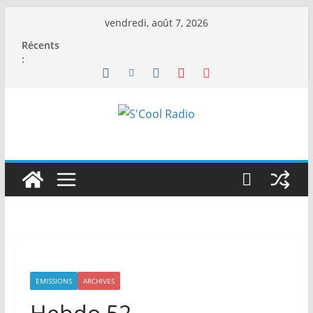
Passer
vendredi, août 7, 2026
au
Récents
contenu
:
EMISSIONS
ARCHIVES
Hebdo 52