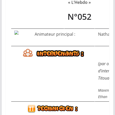
« L’Hebdo »
N°052
Nathan
(par ordr
d’interve
Titouan,
Maxence, L
Ethan