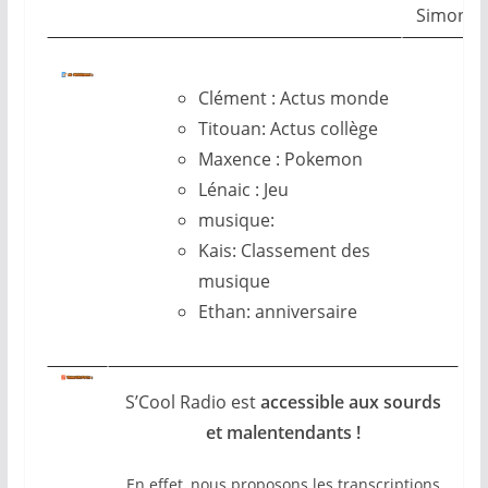
Simon et
Clément : Actus monde
Titouan: Actus collège
Maxence : Pokemon
Lénaic : Jeu
musique:
Kais: Classement des
musique
Ethan: anniversaire
S’Cool Radio est
accessible aux sourds
et malentendants !
En effet, nous proposons les transcriptions