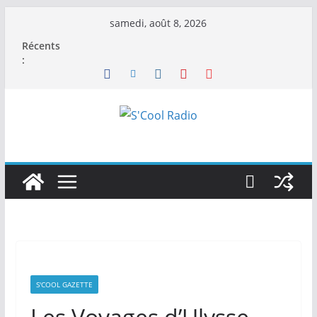
Passer
samedi, août 8, 2026
au
Récents
contenu
:
S'COOL GAZETTE
Les Voyages d’Ulysse