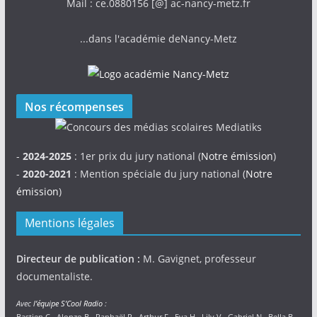
Mail : ce.0880156 [@] ac-nancy-metz.fr
...dans l'académie deNancy-Metz
Nos récompenses
-
2024-2025
: 1er prix du jury national (
Notre émission
)
-
2020-2021
: Mention spéciale du jury national (
Notre
émission
)
Mentions légales
Directeur de publication :
M. Gavignet, professeur
documentaliste.
Avec
l’équipe S’Cool Radio
:
Bastien C., Alonzo B., Raphaël P., Arthur F., Eva H., Lily V., Gabriel N., Bella B.,