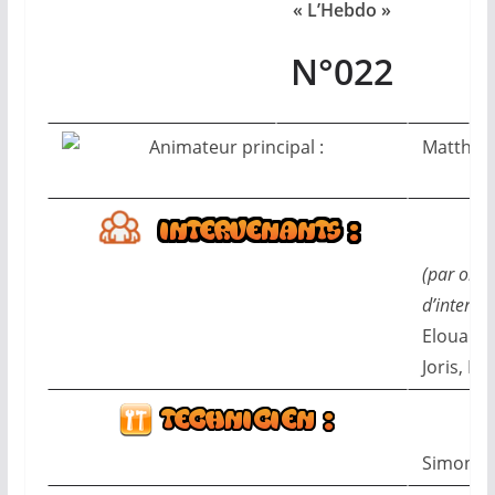
« L’Hebdo »
N°022
Matthie
(par ordr
d’interve
Elouan,
Joris, Ma
Simon