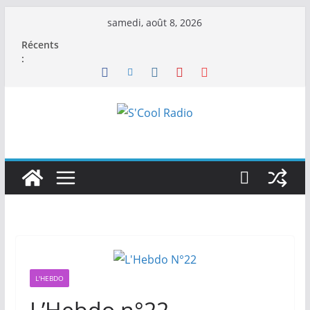
Passer
samedi, août 8, 2026
au
Récents
contenu
:
L'HEBDO
L’Hebdo n°22