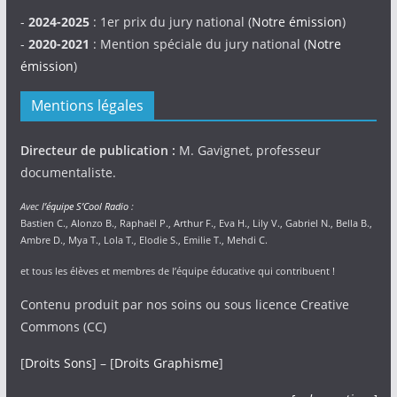
-
2024-2025
: 1er prix du jury national (
Notre émission
)
-
2020-2021
: Mention spéciale du jury national (
Notre
émission
)
Mentions légales
Directeur de publication :
M. Gavignet, professeur
documentaliste.
Avec
l’équipe S’Cool Radio
:
Bastien C., Alonzo B., Raphaël P., Arthur F., Eva H., Lily V., Gabriel N., Bella B.,
Ambre D., Mya T., Lola T., Elodie S., Emilie T., Mehdi C.
et tous les élèves et membres de l’équipe éducative qui contribuent !
Contenu produit par nos soins ou sous licence Creative
Commons (CC)
[
Droits Sons
] – [
Droits Graphisme
]