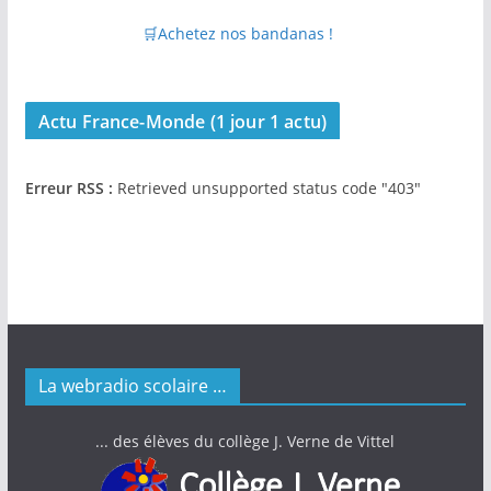
🛒Achetez nos bandanas !
Actu France-Monde (1 jour 1 actu)
Erreur RSS :
Retrieved unsupported status code "403"
La webradio scolaire …
... des élèves du collège J. Verne de Vittel