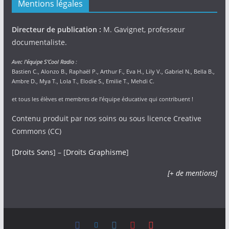
Mentions légales
Directeur de publication :
M. Gavignet, professeur
documentaliste.
Avec
l’équipe S’Cool Radio
:
Bastien C., Alonzo B., Raphaël P., Arthur F., Eva H., Lily V., Gabriel N., Bella B.,
Ambre D., Mya T., Lola T., Elodie S., Emilie T., Mehdi C.
et tous les élèves et membres de l’équipe éducative qui contribuent !
Contenu produit par nos soins ou sous licence Creative
Commons (CC)
[
Droits Sons
] – [
Droits Graphisme
]
[+ de mentions]