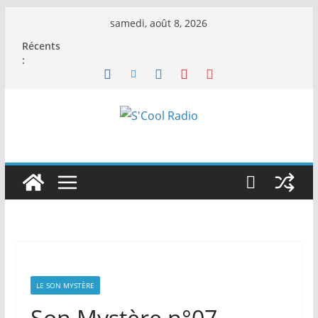
Passer
samedi, août 8, 2026
au
Récents
contenu
:
LE SON MYSTÈRE
Son Mystère n°07