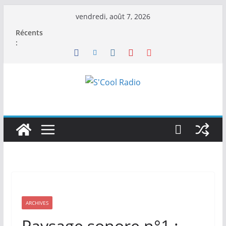
Passer
vendredi, août 7, 2026
au
Récents
contenu
:
ARCHIVES
Paysage sonore n°1 :