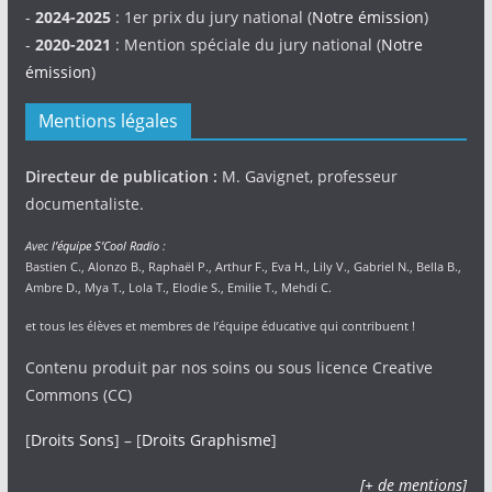
-
2024-2025
: 1er prix du jury national (
Notre émission
)
-
2020-2021
: Mention spéciale du jury national (
Notre
émission
)
Mentions légales
Directeur de publication :
M. Gavignet, professeur
documentaliste.
Avec
l’équipe S’Cool Radio
:
Bastien C., Alonzo B., Raphaël P., Arthur F., Eva H., Lily V., Gabriel N., Bella B.,
Ambre D., Mya T., Lola T., Elodie S., Emilie T., Mehdi C.
et tous les élèves et membres de l’équipe éducative qui contribuent !
Contenu produit par nos soins ou sous licence Creative
Commons (CC)
[
Droits Sons
] – [
Droits Graphisme
]
[+ de mentions]